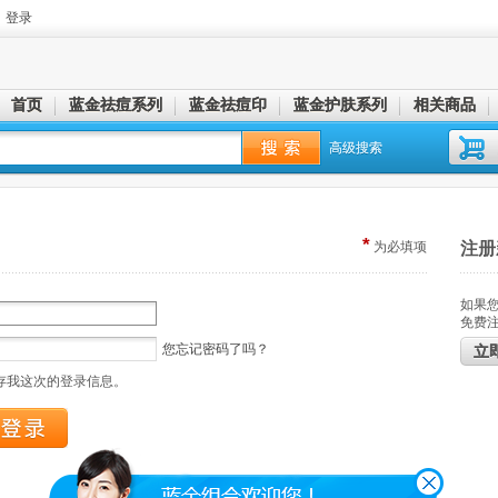
登录
首页
蓝金祛痘系列
蓝金祛痘印
蓝金护肤系列
相关商品
高级搜索
*
为必填项
注册
如果
免费
您忘记密码了吗？
立
存我这次的登录信息。