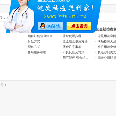
们
蓝金简介
标签云
新手上路
蓝金使用方法
蓝金祛痘案
如何订购蓝金组合
蓝金使用步骤
这是用蓝金两个
付款方式
蓝金组合使用方法
两颊粉刺大烂痘
配送方式
蓝金注意事项
祛痘用蓝金组合
售后服务帮助
不良反应及对策
从毁容到美女一
药不能停-蓝金组...
国企公司职员去
5号-1