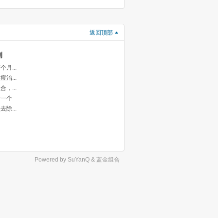
返回顶部
例
月...
治...
，...
个...
除...
Powered by
SuYanQ
&
蓝金组合