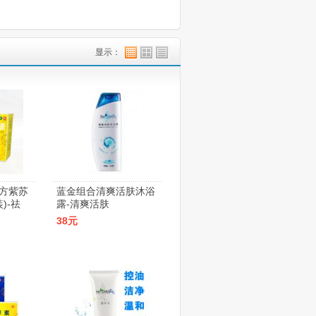
显示：
方紫苏
蓝金组合清爽活肤沐浴
)-祛
露-清爽活肤
38元