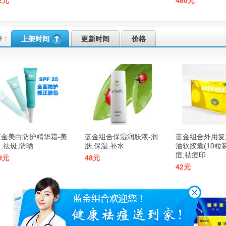
2元
480元
序：
上架时间
更新时间
价格
蓝金美白防护精华霜-美
蓝金组合保湿润肤液-润
蓝金组合外用复
,祛斑,防晒
肤,保湿,补水
油软胶囊(10粒装
痘,祛痘印
9元
48元
42元