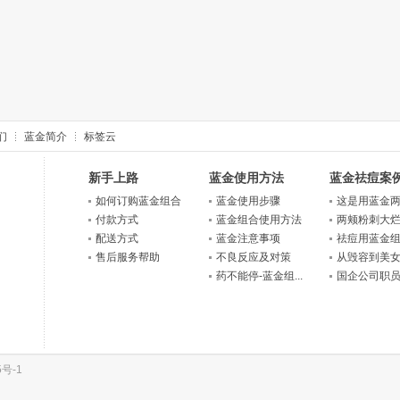
们
蓝金简介
标签云
新手上路
蓝金使用方法
蓝金祛痘案
如何订购蓝金组合
蓝金使用步骤
这是用蓝金两个
付款方式
蓝金组合使用方法
两颊粉刺大烂痘
配送方式
蓝金注意事项
祛痘用蓝金组合
售后服务帮助
不良反应及对策
从毁容到美女一
药不能停-蓝金组...
国企公司职员去
5号-1