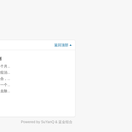
返回顶部
例
月...
治...
，...
个...
除...
Powered by
SuYanQ
&
蓝金组合