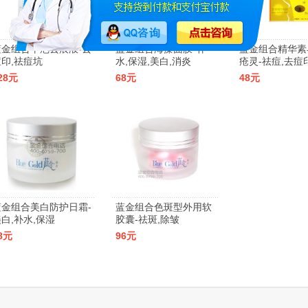
蓝金组合平疤去痕液-去
蓝金组合海藻面膜-补
蓝金组合精华素
痘印,祛痘坑
水,保湿,美白,消炎
疮灵-祛痘,去痘
28元
68元
48元
蓝金组合美白防护日霜-
蓝金组合色斑型外用软
白,补水,保湿
胶囊-祛斑,除皱
8元
96元