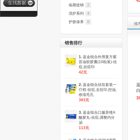
4
临期促销
2
洗护系列
4
护肤保养
8
排
销售排行
1.
蓝金组合外用复方紫
苏油软胶囊(10粒装)-祛
痘,祛痘印
42元
2.
蓝金组合祛痘套装一
疗程-祛痘,去痘印,控油,
白
收缩毛孔
3
393元
3.
蓝金组合口服异维A
酸胶丸-祛痘,调整内分
泌
113元