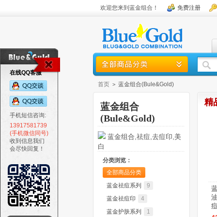
欢迎您来到蓝金组合！
免费注册
在线QQ客服
首页
蓝金组合(Bule&Gold)
>
精
蓝金组合
手机短信咨询:
(Bule&Gold)
13917581739
(手机微信同号)
蓝金组合,祛痘,去痘印,美
收到信息我们
白
会尽快回复！
分类浏览：
全部商品分类
蓝金祛痘系列
9
油
蓝金祛痘印
4
痘
蓝金护肤系列
1