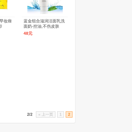
早妆痤
蓝金组合滋润洁面乳洗
印
面奶-控油,不伤皮肤
48元
2/2
« 上一页
1
2