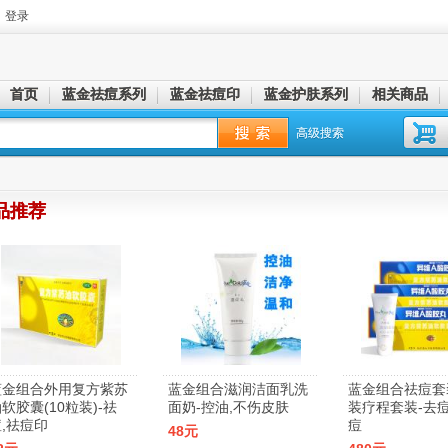
登录
首页
蓝金祛痘系列
蓝金祛痘印
蓝金护肤系列
相关商品
高级搜索
品推荐
蓝金组合外用复方紫苏
蓝金组合滋润洁面乳洗
蓝金组合祛痘套
软胶囊(10粒装)-祛
面奶-控油,不伤皮肤
装疗程套装-去痘
,祛痘印
痘
48元