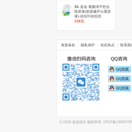
10.
蓝金·素颜清平疤去
痕原液(肌底修护沁透原
液)-祛痘印祛痘疤
158元
免责条款
隐私保护
祛痘热点
联系我
微信扫码咨询 QQ咨询
© 2026 蓝金组合 版权所有
沪ICP备1300378