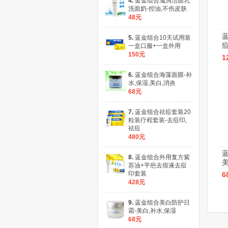
4.
蓝金组合滋润洁面乳
洗面奶-控油,不伤皮肤
48元
5.
蓝金组合10天试用装
一盒口服+一盒外用
150元
1
6.
蓝金组合海藻面膜-补
水,保湿,美白,消炎
68元
7.
蓝金组合祛痘套装20
粒装疗程套装-去痘印,
祛痘
480元
8.
蓝金组合外用复方紫
美
苏油+平疤去痕液去痘
印套装
6
428元
9.
蓝金组合美白防护日
霜-美白,补水,保湿
68元