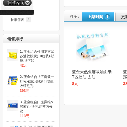
临期促销
2
洗护系列
4
排序：
上架时间
更
护肤保养
8
销售排行
1.
蓝金组合外用复方紫
苏油软胶囊(10粒装)-祛
痘,祛痘印
42元
蓝金天然亚麻吸油面纸-
蓝
T区控油,去油
露
2.
蓝金组合祛痘套装一
疗程-祛痘,去痘印,控油,
8元
3
收缩毛孔
393元
3.
蓝金组合口服异维A
酸胶丸-祛痘,调整内分
泌
113元