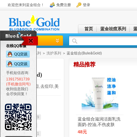
欢迎您来到蓝金组合！
免费注册
登录
首页
蓝金祛痘系列
在线QQ客服
首页
蓝金护肤系列
洗护系列
蓝金组合(Bule&Gold)
>
>
>
精品推荐
蓝金组合
手机短信咨询:
(Bule&Gold)
13917581739
(手机微信同号)
蓝金组合,祛痘,去痘印,美
收到信息我们
白
会尽快回复！
分类浏览：
全部商品分类
蓝金祛痘系列
9
蓝金组合滋润洁面乳洗
面奶-控油,不伤皮肤
蓝金祛痘印
4
48元
蓝金护肤系列
1