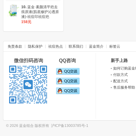
10.
蓝金·素颜清平疤去
痕原液(肌底修护沁透原
液)-祛痘印祛痘疤
158元
免责条款
隐私保护
祛痘热点
联系我们
蓝金简介
标签云
微信扫码咨询 QQ咨询
新手上路
如何订购蓝金
付款方式
配送方式
售后服务帮助
© 2026 蓝金组合 版权所有
沪ICP备13003785号-1