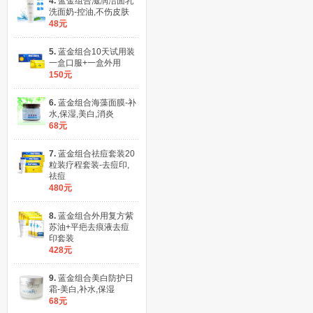
4.
蓝金组合滋润洁面乳
洗面奶-控油,不伤皮肤
48元
5.
蓝金组合10天试用装
一盒口服+一盒外用
150元
6.
蓝金组合海藻面膜-补
水,保湿,美白,消炎
68元
7.
蓝金组合祛痘套装20
粒装疗程套装-去痘印,
祛痘
480元
8.
蓝金组合外用复方紫
苏油+平疤去痕液去痘
印套装
428元
9.
蓝金组合美白防护日
霜-美白,补水,保湿
68元